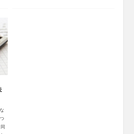
味
な
つ
と同