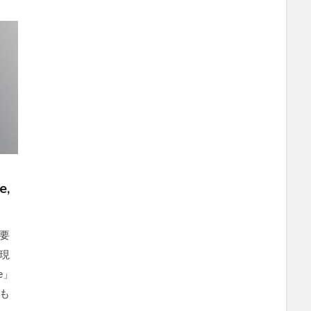
,
要
現
e」
も