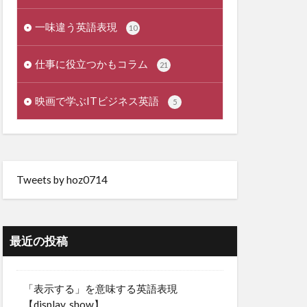
一味違う英語表現
10
仕事に役立つかもコラム
21
映画で学ぶITビジネス英語
5
Tweets by hoz0714
最近の投稿
「表示する」を意味する英語表現
【display, show】